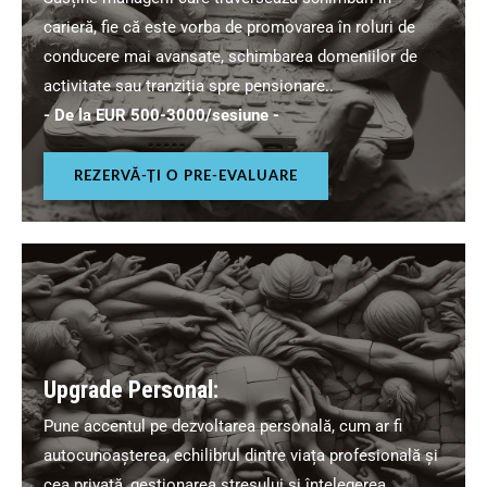
carieră, fie că este vorba de promovarea în roluri de
conducere mai avansate, schimbarea domeniilor de
activitate sau tranziția spre pensionare..
- De la EUR 500-3000/sesiune -
REZERVĂ-ȚI O PRE-EVALUARE
Upgrade Personal:
Pune accentul pe dezvoltarea personală, cum ar fi
autocunoașterea, echilibrul dintre viața profesională și
cea privată, gestionarea stresului și înțelegerea