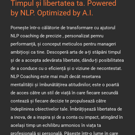
Timpul și libertatea ta. Powered
by NLP. Optimized by A.I.
Pornește într-o călătorie de transformare cu ajutorul
NLP coaching de precizie , personalizat pernru
performanță, și conceput meticulos pentru manageri
ambițioși ca tine. Descoperă arta de a-ți stăpâni timpul
și de a accepta adevărata libertate, dându-ți posibilitatea
de a conduce cu o eficiență și o viziune de necontestat.
NLP Coaching este mai mult decât resetarea
mentalității și îmbunătățirea atitudinilor; este o poartă
de acces către un stil de viață în care fiecare secundă
contează și fiecare decizie te propulsează către
îndeplinirea obiectivelor tale. Îmbrățișează libertatea de
a inova, de a inspira și de a conta cu impact, atingând în
același timp un echilibru armonios în viața ta
profesională și personală. Pășește într-o lume în care