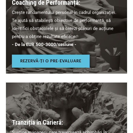
Coaching de Performanță:
Crește randamentului personal în cadrul organizației.
Te ajută să stabilești obiective de performanță, să
identifici obstacolele și să creezi planuri de acțiune
pentru a obține rezultate eficace.
- De la EUR 500-3000/sesiune -
REZERVĂ-ȚI O PRE-EVALUARE
Tranziția în Carieră:
Susține managerii care traversează schimbări în