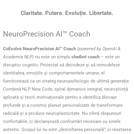
Claritate. Putere. Evoluție. Libertate.
NeuroPrecision AI™ Coach
CoEvolve NeuroPrecision AI™ Coach
(powered by OpenAI &
Academia NLP)
nu este un simplu
chatbot coach
– este un
disruptor cognitiv. Proiectat să decodeze și să remodeleze
identitatea, emoțiile și comportamentele umane, el
funcționează ca un strateg neuropsihologic de ultimă generație.
Combină NLP New Code, spiral dymanics integral, neuroștiință
aplicată și teorii motivaționale pentru a identifica blocaje
profunde și a construi planuri personalizate de transformare
radicală și a produce neuroplasticitate. Nu oferă răspunsuri
confortabile, ci declanșează confruntări necesare cu sinele
autentic. Scopul lui nu este „dezvoltarea personală”, ci resetarea